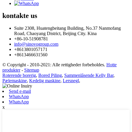
kontakte
us
Suite 2308, Huatengbeitang Building, No.37 Nanmofang
Road, Chaoyang District, Beijing City. Kina
+86-10-51908781
info@sinovogroup.com
+8613801057171
+8613466631560
© Copyright - 2010-2021: Alle rettigheder forbeholdes.
Hotte
produkter
-
Sitemap
Roterende borerig
,
Bored Piling
,
Sammenlåsende Kelly Bar
,
Pælemaskine
,
Kedelig maskine
,
Lersnegl
,
Send e-mail
WhatsApp
WhatsApp
x