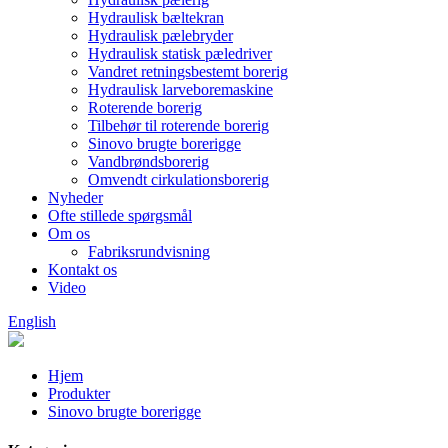
Hydraulisk bæltekran
Hydraulisk pælebryder
Hydraulisk statisk pæledriver
Vandret retningsbestemt borerig
Hydraulisk larveboremaskine
Roterende borerig
Tilbehør til roterende borerig
Sinovo brugte borerigge
Vandbrøndsborerig
Omvendt cirkulationsborerig
Nyheder
Ofte stillede spørgsmål
Om os
Fabriksrundvisning
Kontakt os
Video
English
Hjem
Produkter
Sinovo brugte borerigge