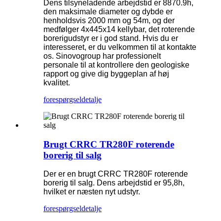
Dens tilsyneladende arbejdstid er 8870.9h,
den maksimale diameter og dybde er
henholdsvis 2000 mm og 54m, og der
medfølger 4x445x14 kellybar, det roterende
borerigudstyr er i god stand. Hvis du er
interesseret, er du velkommen til at kontakte
os. Sinovogroup har professionelt
personale til at kontrollere den geologiske
rapport og give dig byggeplan af høj
kvalitet.
forespørgsel
detalje
Brugt CRRC TR280F roterende
borerig til salg
Der er en brugt CRRC TR280F roterende
borerig til salg. Dens arbejdstid er 95,8h,
hvilket er næsten nyt udstyr.
forespørgsel
detalje