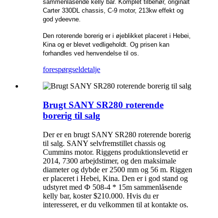
sammenlåsende kelly bar. Komplet tilbehør, originalt
Carter 330DL chassis, C-9 motor, 213kw effekt og
god ydeevne.
Den roterende borerig er i øjeblikket placeret i Hebei,
Kina og er blevet vedligeholdt. Og prisen kan
forhandles ved henvendelse til os.
forespørgsel
detalje
Brugt SANY SR280 roterende
borerig til salg
Der er en brugt SANY SR280 roterende borerig
til salg. SANY selvfremstillet chassis og
Cummins motor. Riggens produktionslevetid er
2014, 7300 arbejdstimer, og den maksimale
diameter og dybde er 2500 mm og 56 m. Riggen
er placeret i Hebei, Kina. Den er i god stand og
udstyret med Ф 508-4 * 15m sammenlåsende
kelly bar, koster $210.000. Hvis du er
interesseret, er du velkommen til at kontakte os.