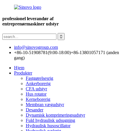
professionel leverandør af
entreprenørmaskiner udstyr
info@sinovogroup.com
+86-10-51908781(9:00-18:00)
+86-13801057171 (anden
gang)
Hjem
Produkter
Fastgørelsesrig
Ankerborerig
CFA udstyr
Hus rotator
Kerneborerig
Membran vægudstyr
Desander
Dynamisk komprimeringsudstyr
Fuld hydraulisk udsugning
Hydraulisk husoscillator
Hydraulisk pælerig