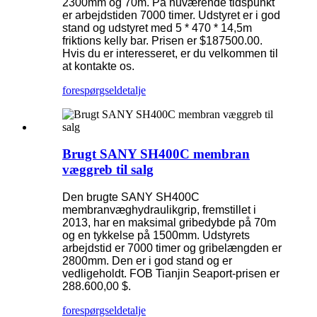
2300mm og 70m. På nuværende tidspunkt
er arbejdstiden 7000 timer. Udstyret er i god
stand og udstyret med 5 * 470 * 14,5m
friktions kelly bar. Prisen er $187500.00.
Hvis du er interesseret, er du velkommen til
at kontakte os.
forespørgsel
detalje
Brugt SANY SH400C membran
væggreb til salg
Den brugte SANY SH400C
membranvæghydraulikgrip, fremstillet i
2013, har en maksimal gribedybde på 70m
og en tykkelse på 1500mm. Udstyrets
arbejdstid er 7000 timer og gribelængden er
2800mm. Den er i god stand og er
vedligeholdt. FOB Tianjin Seaport-prisen er
288.600,00 $.
forespørgsel
detalje