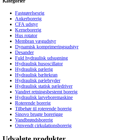
Kategorier
Fastgørelsesrig
Ankerborerig
CFA udstyr
Kerneborerig
Hus rotator
Membran vægudstyr
Dynamisk komprimeringsudstyr
Desander
Fuld hydraulisk udsugning
Hydraulisk husoscillator
Hydraulisk pælerig
Hydraulisk bæltekran
Hydraulisk pælebryder
Hydraulisk statisk pæledriver
Vandret retningsbestemt borerig
Hydraulisk larveboremaskine
Roterende borerig
Tilbehør til roterende borerig
Sinovo brugte borerigge
Vandbrøndsborerig
Omvendt cirkulationsborerig
Udvalgte produkter