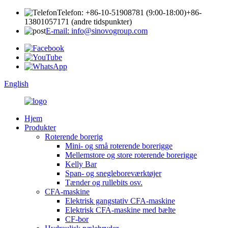
Telefon: +86-10-51908781 (9:00-18:00)
+86-
13801057171 (andre tidspunkter)
E-mail: info@sinovogroup.com
English
Hjem
Produkter
Roterende borerig
Mini- og små roterende borerigge
Mellemstore og store roterende borerigge
Kelly Bar
Span- og snegleboreværktøjer
Tænder og rullebits osv.
CFA-maskine
Elektrisk gangstativ CFA-maskine
Elektrisk CFA-maskine med bælte
CF-bor