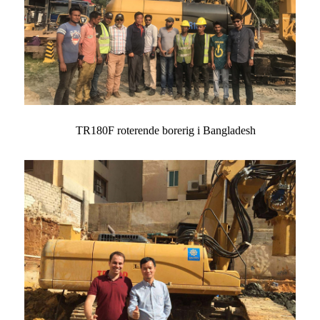
TR180F roterende borerig i Bangladesh