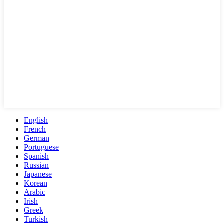
English
French
German
Portuguese
Spanish
Russian
Japanese
Korean
Arabic
Irish
Greek
Turkish