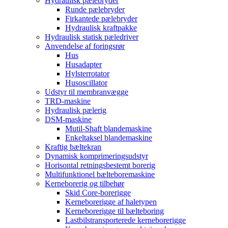
Hydraulisk pælebryder
Runde pælebryder
Firkantede pælebryder
Hydraulisk kraftpakke
Hydraulisk statisk pæledriver
Anvendelse af foringsrør
Hus
Husadapter
Hylsterrotator
Husoscillator
Udstyr til membranvægge
TRD-maskine
Hydraulisk pælerig
DSM-maskine
Mutil-Shaft blandemaskine
Enkeltaksel blandemaskine
Kraftig bæltekran
Dynamisk komprimeringsudstyr
Horisontal retningsbestemt borerig
Multifunktionel bælteboremaskine
Kerneborerig og tilbehør
Skid Core-borerigge
Kerneborerigge af haletypen
Kerneborerigge til bælteboring
Lastbilstransporterede kerneborerigge