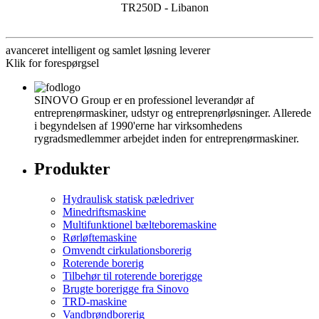
TR250D - Libanon
avanceret intelligent og samlet løsning leverer
Klik for forespørgsel
SINOVO Group er en professionel leverandør af
entreprenørmaskiner, udstyr og entreprenørløsninger. Allerede
i begyndelsen af ​​1990'erne har virksomhedens
rygradsmedlemmer arbejdet inden for entreprenørmaskiner.
Produkter
Hydraulisk statisk pæledriver
Minedriftsmaskine
Multifunktionel bælteboremaskine
Rørløftemaskine
Omvendt cirkulationsborerig
Roterende borerig
Tilbehør til roterende borerigge
Brugte borerigge fra Sinovo
TRD-maskine
Vandbrøndborerig