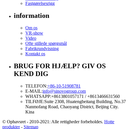
Fastgørelsesrigg
information
Om os
VR-show
Video
Ofte stillede spørgsmål
Fabrikrundvisning
Kontakt os
BRUG FOR HJÆLP? GIV OS
KEND DIG
TELEFON:
+86-10-51908781
E-MAIL:
info@sinovogroup.com
WHATSAPP:
+8613801057171 / +8613466631560
TILFØJE:
Suite 2308, Huatengbeitang Building, No.37
Nanmofang Road, Chaoyang District, Beijing City.
Kina
© Ophavsret - 2010-2021: Alle rettigheder forbeholdes.
Hotte
produkter
-
Sitemap