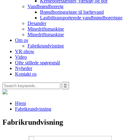
Kerneborestænger, værktøj og bor
Vandbrøndborerig
Brøndboringsrigge til bæltevand
Lastbiltransporterede vandbrøndborerigge
Desander
Minedriftsmaskine
Minedriftsmaskine
Om os
Fabrikrundvisning
VR-show
Video
Ofte stillede spørgsmål
Nyheder
Kontakt os
Hjem
Fabrikrundvisning
Fabrikrundvisning