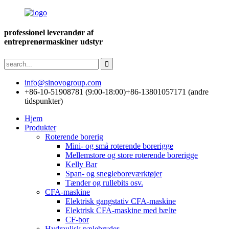
professionel leverandør af
entreprenørmaskiner udstyr
info@sinovogroup.com
+86-10-51908781 (9:00-18:00)
+86-13801057171 (andre
tidspunkter)
Hjem
Produkter
Roterende borerig
Mini- og små roterende borerigge
Mellemstore og store roterende borerigge
Kelly Bar
Span- og snegleboreværktøjer
Tænder og rullebits osv.
CFA-maskine
Elektrisk gangstativ CFA-maskine
Elektrisk CFA-maskine med bælte
CF-bor
Hydraulisk pælebryder