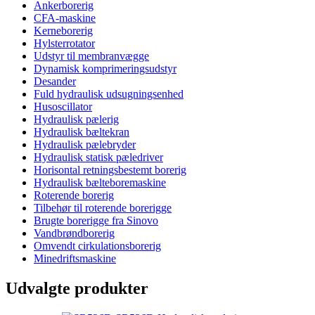
Ankerborerig
CFA-maskine
Kerneborerig
Hylsterrotator
Udstyr til membranvægge
Dynamisk komprimeringsudstyr
Desander
Fuld hydraulisk udsugningsenhed
Husoscillator
Hydraulisk pælerig
Hydraulisk bæltekran
Hydraulisk pælebryder
Hydraulisk statisk pæledriver
Horisontal retningsbestemt borerig
Hydraulisk bælteboremaskine
Roterende borerig
Tilbehør til roterende borerigge
Brugte borerigge fra Sinovo
Vandbrøndborerig
Omvendt cirkulationsborerig
Minedriftsmaskine
Udvalgte produkter