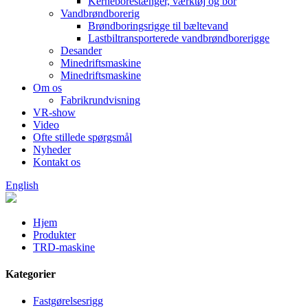
Kerneborestænger, værktøj og bor
Vandbrøndborerig
Brøndboringsrigge til bæltevand
Lastbiltransporterede vandbrøndborerigge
Desander
Minedriftsmaskine
Minedriftsmaskine
Om os
Fabrikrundvisning
VR-show
Video
Ofte stillede spørgsmål
Nyheder
Kontakt os
English
Hjem
Produkter
TRD-maskine
Kategorier
Fastgørelsesrigg