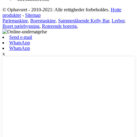
© Ophavsret - 2010-2021: Alle rettigheder forbeholdes.
Hotte
produkter
-
Sitemap
Pælemaskine
,
Boremaskine
,
Sammenlåsende Kelly Bar
,
Lerbor
,
Boret pælebygning
,
Roterende borerig
,
Send e-mail
WhatsApp
WhatsApp
x