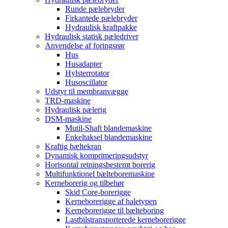
Runde pælebryder
Firkantede pælebryder
Hydraulisk kraftpakke
Hydraulisk statisk pæledriver
Anvendelse af foringsrør
Hus
Husadapter
Hylsterrotator
Husoscillator
Udstyr til membranvægge
TRD-maskine
Hydraulisk pælerig
DSM-maskine
Mutil-Shaft blandemaskine
Enkeltaksel blandemaskine
Kraftig bæltekran
Dynamisk komprimeringsudstyr
Horisontal retningsbestemt borerig
Multifunktionel bælteboremaskine
Kerneborerig og tilbehør
Skid Core-borerigge
Kerneborerigge af haletypen
Kerneborerigge til bælteboring
Lastbilstransporterede kerneborerigge